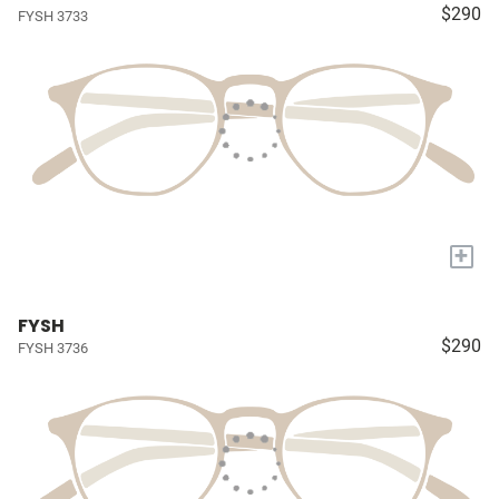
$290
FYSH 3733
+
FYSH
$290
FYSH 3736