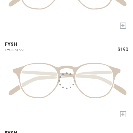
+
FYSH
$190
FYSH 2099
+
FYSH