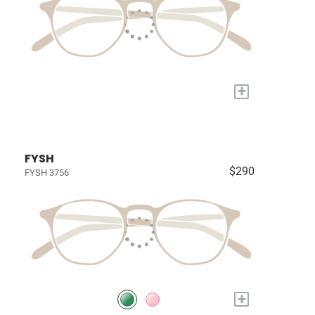
+
FYSH
$290
FYSH 3756
+