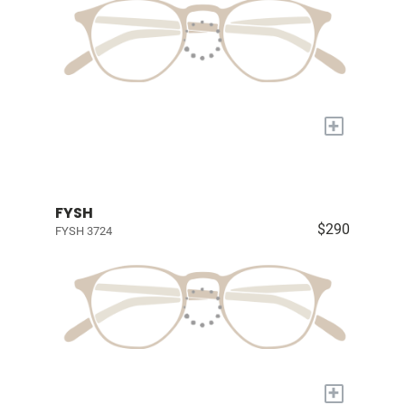
+
FYSH
$290
FYSH 3724
+