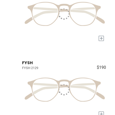
+
FYSH
$190
FYSH 2129
+