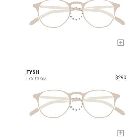
+
FYSH
$290
FYSH 3720
+