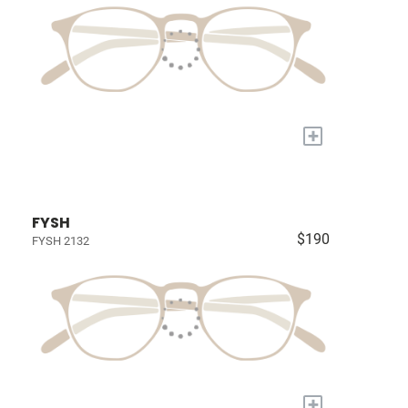
+
FYSH
$190
FYSH 2132
+