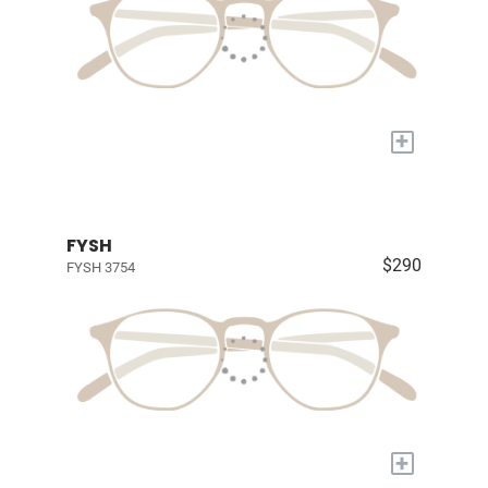
+
FYSH
$290
FYSH 3754
+