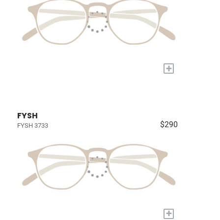
+
FYSH
$290
FYSH 3733
+