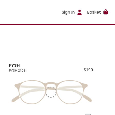
Sign In
Basket
FYSH
$190
FYSH 2108