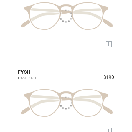
+
FYSH
$190
FYSH 2131
+